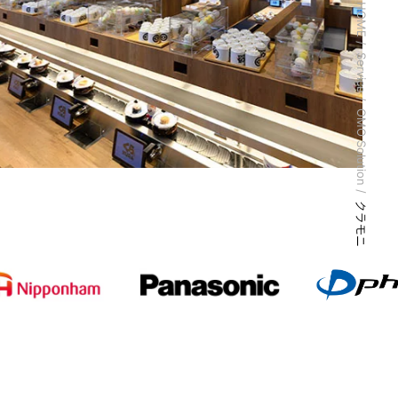
HOME
Service
OMO Solution
クラモニ