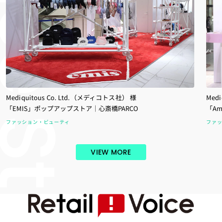
Mediquitous Co. Ltd.（メディコトス社） 様
Med
「EMIS」ポップアップストア｜心斎橋PARCO
「A
ファッション・ビューティ
ファ
VIEW MORE