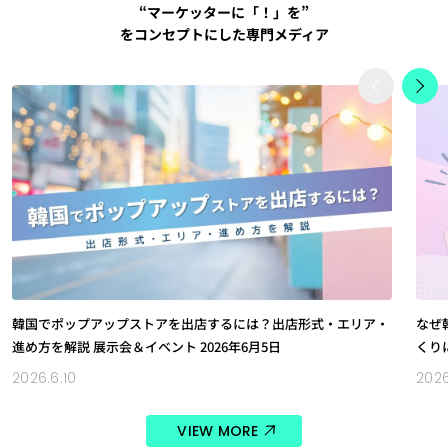
“マーケッターに「！」を”
をコンセプトにした専門メディア
韓国でポップアップストアを出店するには？出店形式・エリア・
なぜ
進め方を解説 展示会＆イベント 2026年6月5日
くり
2026.6.10
2026
VIEW MORE