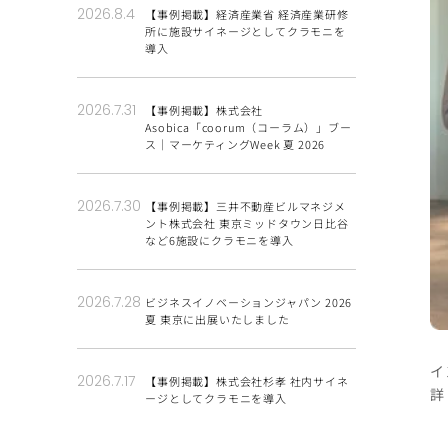
2026.8.4
【事例掲載】​経済産業省 経済産業研修
所に施設サイネージとしてクラモニを
導入
2026.7.31
【事例掲載】株式会社
Asobica「coorum（コーラム）」ブー
ス｜マーケティングWeek 夏 2026
2026.7.30
【事例掲載】​三井不動産ビルマネジメ
ント株式会社 東京ミッドタウン日比谷
など6施設にクラモニを導入
2026.7.28
ビジネスイノベーションジャパン 2026
夏 東京に出展いたしました
イ
2026.7.17
【事例掲載】​株式会社杉孝 社内サイネ
詳
ージとしてクラモニを導入