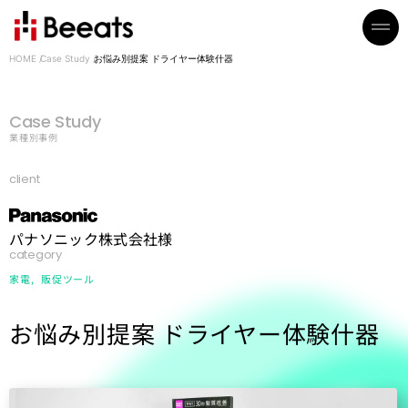
HOME
Case Study
お悩み別提案 ドライヤー体験什器
Case Study
業種別事例
client
パナソニック株式会社様
category
家電
販促ツール
お悩み別提案 ドライヤー体験什器