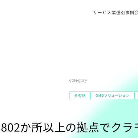
サービス
業種別事例
category
その他
OMOソリューション
国802か所以上の拠点でク