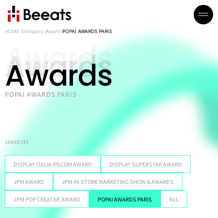
HOME
Company
Award
POPAI AWARDS PARIS
Awards
POPAI AWARDS PARIS
awards
DISPLAY ITALIA VISCOM AWARD
DISPLAY SUPERSTAR AWARD
JPM AWARD
JPM IN-STORE MARKETING SHOW & AWARDS
JPM POP CREATIVE AWARD
POPAI AWARDS PARIS
ALL