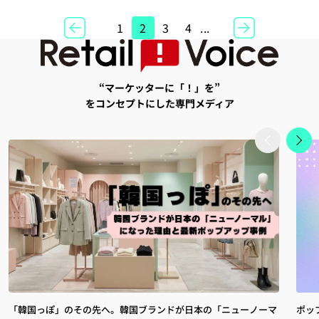
1
2
3
4
...
“マーケッターに「！」を”
をコンセプトにした専門メディア
「韓国っぽ」のその先へ。韓国ブランドが日本の「ニューノーマ
ポッ