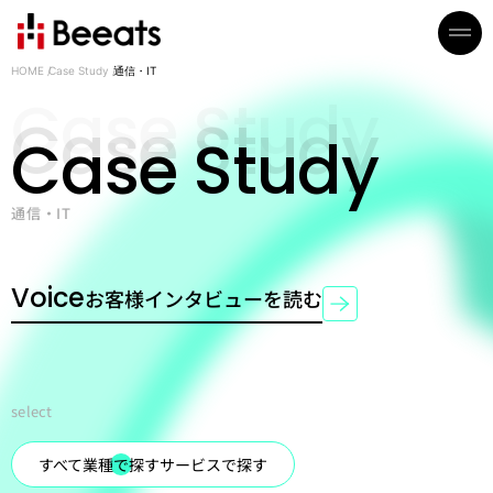
HOME
Case Study
通信・IT
Case Study
通信・IT
Voice
お客様インタビューを読む
select
すべて
業種で探す
サービスで探す