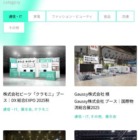
category
通信・IT
家電
ファッション・ビューティ
食品
流通
その他
株式会社ビーツ「クラモニ」ブー
Gaussy株式会社 様
ス｜DX 総合EXPO 2025秋
Gaussy株式会社 ブース｜国際物
流総合展2025
通信・IT
展示会
クラモニ
通信・IT
その他
展示会