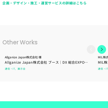
企画・デザイン・施工・運営サービスの詳細はこちら
Other Works
Allganize Japan株式会社 様
MIL株
​Allganize Japan株式会社 ブース｜DX 総合EXPO
MIL
2025 夏 東京
EXPO
通信・IT
展示会
通信・IT